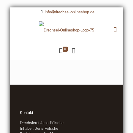
info@drechsel-onlineshop.de
0
Kontakt
Drechslerei Jens Fölsche
Inhaber: Jens Fölsche