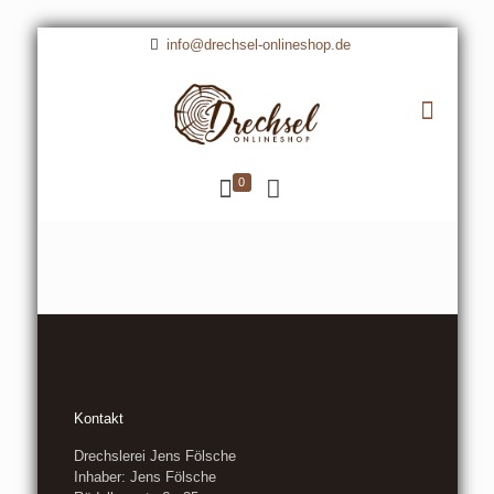
info@drechsel-onlineshop.de
0
Kontakt
Drechslerei Jens Fölsche
Inhaber: Jens Fölsche