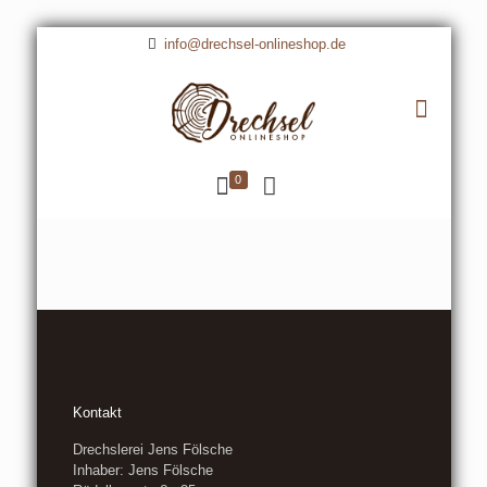
info@drechsel-onlineshop.de
0
Kontakt
Drechslerei Jens Fölsche
Inhaber: Jens Fölsche