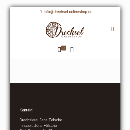
info@drechsel-onlineshop.de
0
Kontakt
Drechslerei Jens Fölsche
Inhaber: Jens Fölsche