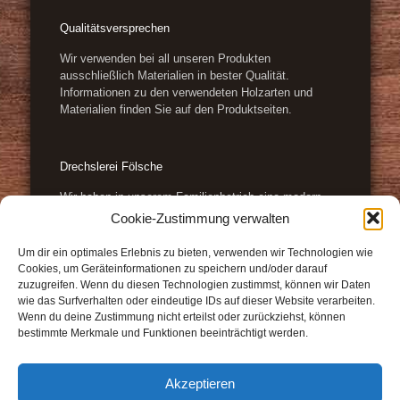
Qualitätsversprechen
Wir verwenden bei all unseren Produkten
ausschließlich Materialien in bester Qualität.
Informationen zu den verwendeten Holzarten und
Materialien finden Sie auf den Produktseiten.
Drechslerei Fölsche
Wir haben in unserem Familienbetrieb eine modern
eingerichtete Drechsler-Werkstatt und Fertigung neben
Cookie-Zustimmung verwalten
den hier gezeigten Produkten und Waren gerne auch
individuelle Holzteile wie: Geländerstäbe, Handläufe,
Um dir ein optimales Erlebnis zu bieten, verwenden wir Technologien wie
Säulen, Profilringe, Rosetten, Tisch- und Stuhlbeine,
Cookies, um Geräteinformationen zu speichern und/oder darauf
diverse Geschenkartikel, Schmuck aus Holz und
zuzugreifen. Wenn du diesen Technologien zustimmst, können wir Daten
vieles mehr.
wie das Surfverhalten oder eindeutige IDs auf dieser Website verarbeiten.
Wenn du deine Zustimmung nicht erteilst oder zurückziehst, können
bestimmte Merkmale und Funktionen beeinträchtigt werden.
Akzeptieren