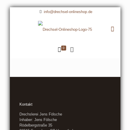
info@drechsel-onlineshop.de
0
Kontakt
Drechslerei Jens Fölsche
Inhaber: Jens Fölsche
Rödelbergstraße 35