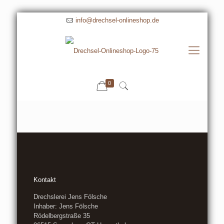
info@drechsel-onlineshop.de
0
Kontakt
Drechslerei Jens Fölsche
Inhaber: Jens Fölsche
Rödelbergstraße 35