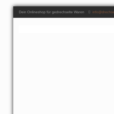
Dein Onlineshop für gedrechselte Waren
info@drechse
Knoblauchdöschen aus
Fre
unbehandeltem
aus 
Zirbenholz