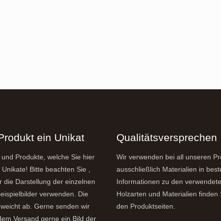
Optionen
können
auf
der
Produktseite
gewählt
werden
Produkt ein Unikat
Qualitätsversprechen
 und Produkte, welche Sie hier
Wir verwenden bei all unseren P
 Unikate! Bitte beachten Sie ,
ausschließlich Materialien in best
r die Darstellung der einzelnen
Informationen zu den verwendet
eispielbilder verwenden. Die
Holzarten und Materialien finden 
weicht ab. Gerne senden wir
den Produktseiten.
dem Versand gerne ein Bild der