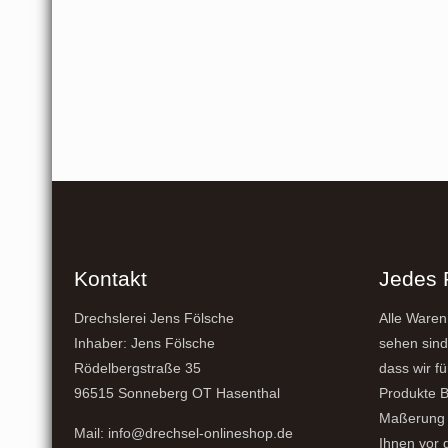
Die
Optionen
können
auf
der
Produktseite
gewählt
werden
Kontakt
Jedes 
Drechslerei Jens Fölsche
Alle Waren
Inhaber: Jens Fölsche
sehen sind
Rödelbergstraße 35
dass wir fü
96515 Sonneberg OT Hasenthal
Produkte B
Maßerung 
Mail: info@drechsel-onlineshop.de
Ihnen vor 